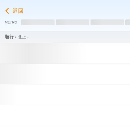
返回
METRO
Loading...
Loading...
Loading...
L
順行
北上 -