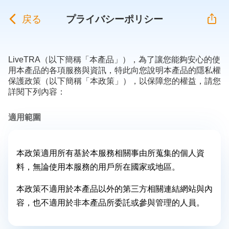
戻る
プライバシーポリシー
LiveTRA（以下簡稱「本產品」），為了讓您能夠安心的使
用本產品的各項服務與資訊，特此向您說明本產品的隱私權
保護政策（以下簡稱「本政策」），以保障您的權益，請您
詳閱下列內容：
適用範圍
本政策適用所有基於本服務相關事由所蒐集的個人資
料，無論使用本服務的用戶所在國家或地區。
本政策不適用於本產品以外的第三方相關連結網站與內
容，也不適用於非本產品所委託或參與管理的人員。