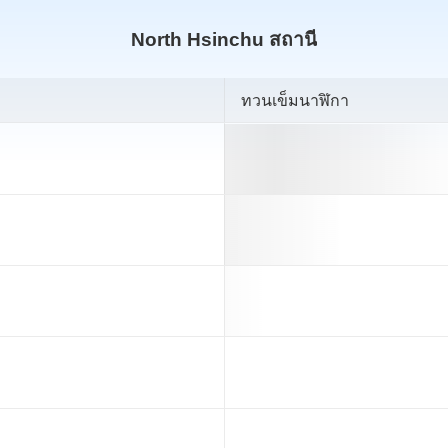
North Hsinchu สถานี
ทวนเข็มนาฬิกา