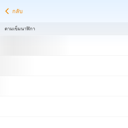
กลับ
ตามเข็มนาฬิกา